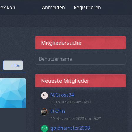
Lexikon
Anmelden
Registrieren
Mitgliedersuche
Filter
Neueste Mitglieder
NIGross34
6. Januar 2026 um 09:11
OSZ16
29. November 2025 um 19:27
goldhamster2008