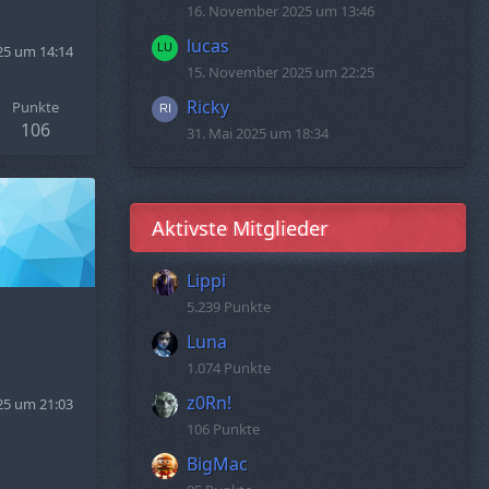
16. November 2025 um 13:46
lucas
25 um 14:14
15. November 2025 um 22:25
Ricky
Punkte
106
31. Mai 2025 um 18:34
Aktivste Mitglieder
Lippi
5.239 Punkte
Luna
1.074 Punkte
z0Rn!
25 um 21:03
106 Punkte
BigMac