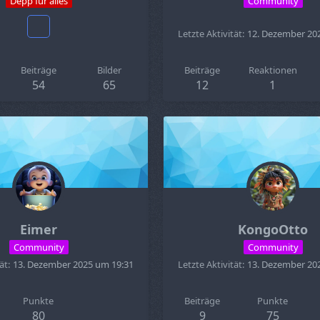
Depp für alles
Community
Letzte Aktivität
12. Dezember 20
Beiträge
Bilder
Beiträge
Reaktionen
54
65
12
1
Eimer
KongoOtto
Community
Community
ät
13. Dezember 2025 um 19:31
Letzte Aktivität
13. Dezember 20
Punkte
Beiträge
Punkte
80
9
75