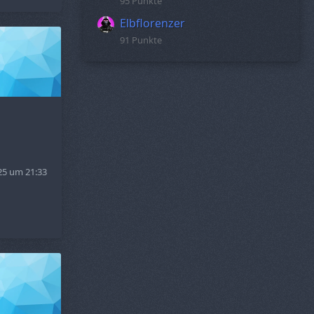
95 Punkte
Elbflorenzer
91 Punkte
25 um 21:33