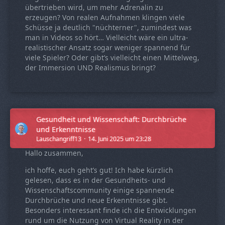
übertrieben wird, um mehr Adrenalin zu
erzeugen? Von realen Aufnahmen klingen viele
Schüsse ja deutlich "nüchterner", zumindest was
man in Videos so hört… Vielleicht wäre ein ultra-
realistischer Ansatz sogar weniger spannend für
viele Spieler? Oder gibt’s vielleicht einen Mittelweg,
der Immersion UND Realismus bringt?
Gesundheit und Wissenschaft: Durchbrüche
und Erkenntnisse
Lauschangriff13
14. Juni 2025 um 23:28
Hallo zusammen,
ich hoffe, euch geht’s gut! Ich habe kürzlich
gelesen, dass es in der Gesundheits- und
Wissenschaftscommunity einige spannende
Durchbrüche und neue Erkenntnisse gibt.
Besonders interessant finde ich die Entwicklungen
rund um die Nutzung von Virtual Reality in der