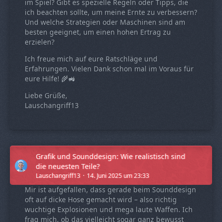
im Spiel? Gibt es spezielle Regeln oder Tipps, die
ich beachten sollte, um meine Ernte zu verbessern?
Und welche Strategien oder Maschinen sind am
besten geeignet, um einen hohen Ertrag zu
erzielen?
Ich freue mich auf eure Ratschläge und
Erfahrungen. Vielen Dank schon mal im Voraus für
eure Hilfe! 🌾🚜
Liebe Grüße,
Lauschangriff13
Grafik und Sounddesign: Wie realistisch sind
die neuesten Teile?
Lauschangriff13
14. Juni 2025 um 23:33
Mir ist aufgefallen, dass gerade beim Sounddesign
oft auf dicke Hose gemacht wird – also richtig
wuchtige Explosionen und mega laute Waffen. Ich
frag mich, ob das vielleicht sogar ganz bewusst