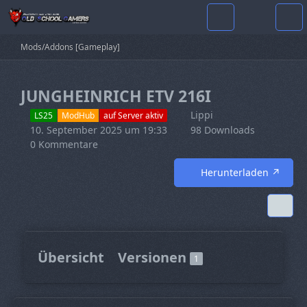
Mods/Addons [Gameplay]
JUNGHEINRICH ETV 216I
Lippi
LS25
ModHub
auf Server aktiv
10. September 2025 um 19:33
98 Downloads
0 Kommentare
Herunterladen
Übersicht
Versionen
1