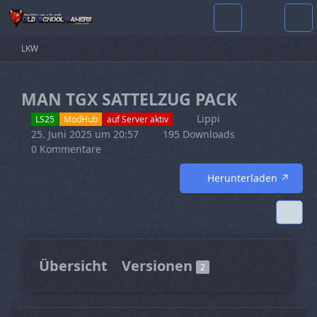
LKW
MAN TGX SATTELZUG PACK
Lippi
LS25
ModHub
auf Server aktiv
25. Juni 2025 um 20:57
195 Downloads
0 Kommentare
Herunterladen
Übersicht
Versionen
2