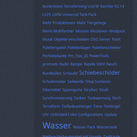
Kostenloses Terraforming Und M
Kärcher K2.14
LS25
LSFM Universal Tank Pack
Mehr Produktionen
Mehr Tiergehege
Merlo Multifarmer
Mission
Missionen
Modpack
Musik
Objekte verschieben
OSG Server
Paint
Palettengabel
Palettenlager
Palettenschieber
PerfekteKante
Pm_Trac_III
PowerTools
promods
Radio
Rampe
Rapide 580V
Rauch
Schiebeschilder
Rundballen
Schaufel
Schuitemaker
Seilwinde
Shop Sortieren
Siliermittel
Spanngurte
Straßen
Stroh
Synchronisierung
Tanken
Tankwarnung
Teich
Terraform
Tiefladeanhänger
Tiere
Türklingel
Uhr
Unlimited Color Configurations
Update
Wasser
Wasser-Pack
Wassertank
Weihnachtsbaumpaket mit Sounds
Zapfsäule