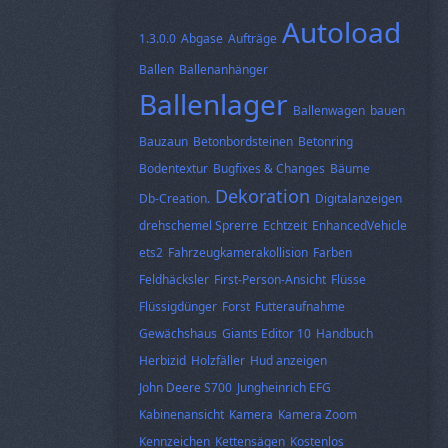
Autoload
1.3.0.0
Abgase
Aufträge
Ballen
Ballenanhänger
Ballenlager
Ballenwagen
bauen
Bauzaun
Betonbordsteinen
Betonring
Bodentextur
Bugfixes & Changes
Bäume
Dekoration
Db-Creation.
Digitalanzeigen
drehschemel Sprerre
Echtzeit
EnhancedVehicle
ets2
Fahrzeugkamerakollision
Farben
Feldhäcksler
First-Person-Ansicht
Flüsse
Flüssigdünger
Forst
Futteraufnahme
Gewächshaus
Giants Editor 10
Handbuch
Herbizid
Holzfäller
Hud anzeigen
John Deere S700
Jungheinrich EFG
Kabinenansicht
Kamera
Kamera Zoom
Kennzeichen
Kettensägen
Kostenlos