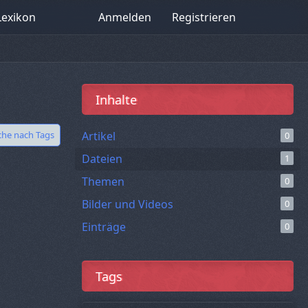
Lexikon
Anmelden
Registrieren
Inhalte
che nach Tags
Artikel
0
Dateien
1
Themen
0
Bilder und Videos
0
Einträge
0
Tags