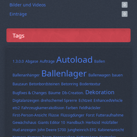
Bilder und Videos
0
Einträge
0
Tags
Autoload
1.3.0.0
Abgase
Aufträge
Ballen
Ballenlager
Ballenanhänger
Ballenwagen
bauen
Bauzaun
Betonbordsteinen
Betonring
Bodentextur
Dekoration
Bugfixes & Changes
Bäume
Db-Creation.
Digitalanzeigen
drehschemel Sprerre
Echtzeit
EnhancedVehicle
ets2
Fahrzeugkamerakollision
Farben
Feldhäcksler
First-Person-Ansicht
Flüsse
Flüssigdünger
Forst
Futteraufnahme
Gewächshaus
Giants Editor 10
Handbuch
Herbizid
Holzfäller
Hud anzeigen
John Deere S700
Jungheinrich EFG
Kabinenansicht