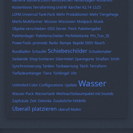
Kamera
Kamera Zoom
Kennzeichen
Kettensägen
Kostenlos
Kostenloses Terraforming Und M
Kärcher K2.14
LS25
LSFM Universal Tank Pack
Mehr Produktionen
Mehr Tiergehege
Merlo Multifarmer
Mission
Missionen
Modpack
Musik
Objekte verschieben
OSG Server
Paint
Palettengabel
Palettenlager
Palettenschieber
PerfekteKante
Pm_Trac_III
PowerTools
promods
Radio
Rampe
Rapide 580V
Rauch
Schiebeschilder
Rundballen
Schaufel
Schuitemaker
Seilwinde
Shop Sortieren
Siliermittel
Spanngurte
Straßen
Stroh
Synchronisierung
Tanken
Tankwarnung
Teich
Terraform
Tiefladeanhänger
Tiere
Türklingel
Uhr
Wasser
Unlimited Color Configurations
Update
Wasser-Pack
Wassertank
Weihnachtsbaumpaket mit Sounds
Zapfsäule
Zeit
Zielonka
Zusätzliche Feldinfo
Überall platzieren
überall Malen