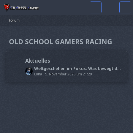
Forum
OLD SCHOOL GAMERS RACING
Aktuelles
L
Weltgeschehen im Fokus: Was bewegt die Menschen heute?
e
Luna
5. November 2025 um 21:29
t
z
t
e
B
e
i
t
r