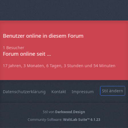
ä
g
e
Benutzer online in diesem Forum
1 Besucher
Forum online seit …
17 Jahren, 3 Monaten, 6 Tagen, 3 Stunden und 54 Minuten
Stil ändern
Datenschutzerklärung
Kontakt
Impressum
Stil von
Darkwood.Design
Community-Software:
WoltLab Suite™ 6.1.23