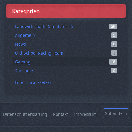
Kategorien
Landwirtschafts-Simulator 25
29
Allgemein
5
News
0
Old-School-Racing Team
1
Gaming
18
Sonstiges
0
Filter zurücksetzen
Stil ändern
Datenschutzerklärung
Kontakt
Impressum